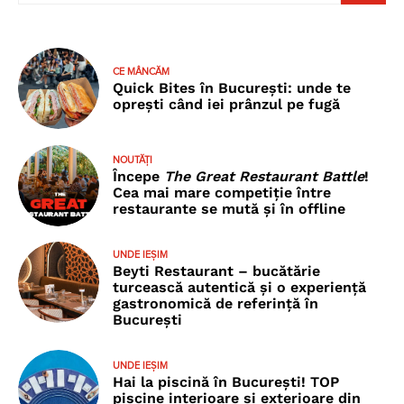
CE MÂNCĂM
Quick Bites în București: unde te
oprești când iei prânzul pe fugă
NOUTĂȚI
Începe
The Great Restaurant Battle
!
Cea mai mare competiție între
restaurante se mută și în offline
UNDE IEȘIM
Beyti Restaurant – bucătărie
turcească autentică și o experiență
gastronomică de referință în
București
UNDE IEȘIM
Hai la piscină în București! TOP
piscine interioare și exterioare din