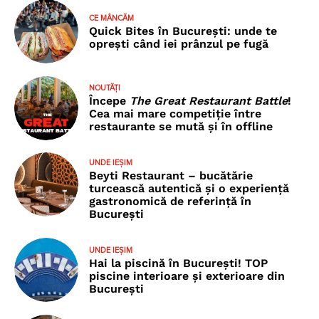
CE MÂNCĂM
Quick Bites în București: unde te
oprești când iei prânzul pe fugă
NOUTĂȚI
Începe
The Great Restaurant Battle
!
Cea mai mare competiție între
restaurante se mută și în offline
UNDE IEȘIM
Beyti Restaurant – bucătărie
turcească autentică și o experiență
gastronomică de referință în
București
UNDE IEȘIM
Hai la piscină în București! TOP
piscine interioare și exterioare din
București