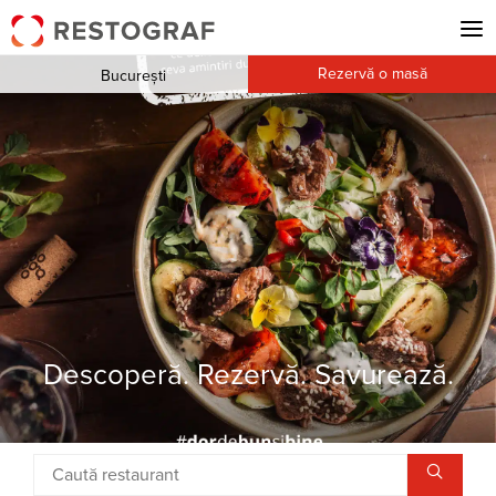
Rezervă o masă
București
Descoperă. Rezervă. Savurează.