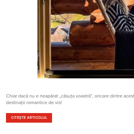
Chiar dacă nu e neapărat „căsuța voastră”, oricare dintre aces
destinații romantice de vis!
CITEȘTE ARTICOLUL