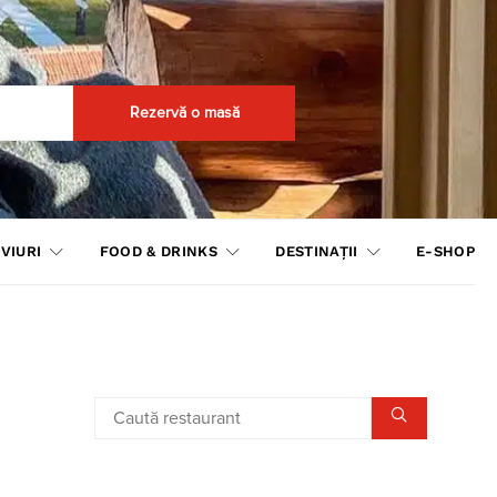
Rezervă o masă
VIURI
FOOD & DRINKS
DESTINAȚII
E-SHOP