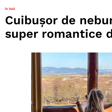
ÎN ȚARĂ
Cuibușor de nebuni
super romantice 