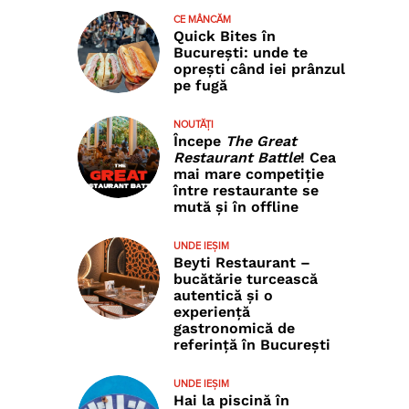
CE MÂNCĂM
Quick Bites în
București: unde te
oprești când iei prânzul
pe fugă
NOUTĂȚI
Începe
The Great
Restaurant Battle
! Cea
mai mare competiție
între restaurante se
mută și în offline
UNDE IEȘIM
Beyti Restaurant –
bucătărie turcească
autentică și o
experiență
gastronomică de
referință în București
UNDE IEȘIM
Hai la piscină în