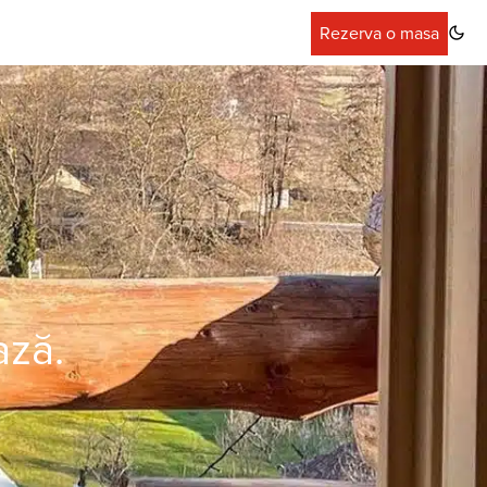
Rezerva o masa
ază.