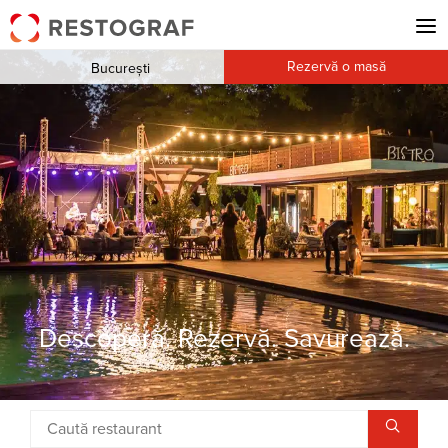
Rezervă o masă
București
Descoperă. Rezervă. Savurează.