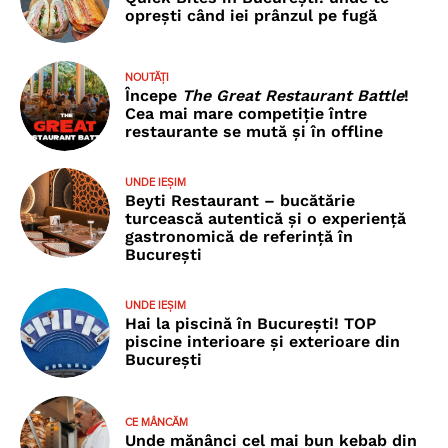
oprești când iei prânzul pe fugă
NOUTĂȚI
Începe
The Great Restaurant Battle
!
Cea mai mare competiție între
restaurante se mută și în offline
UNDE IEȘIM
Beyti Restaurant – bucătărie
turcească autentică și o experiență
gastronomică de referință în
București
UNDE IEȘIM
Hai la piscină în București! TOP
piscine interioare și exterioare din
București
CE MÂNCĂM
Unde mănânci cel mai bun kebab din