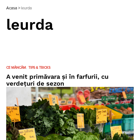
Acasa
>
leurda
leurda
CE MÂNCĂM
TIPS & TRICKS
A venit primăvara și în farfurii, cu
verdețuri de sezon