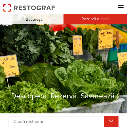
Rezervă o masă
București
Descoperă. Rezervă. Savurează.