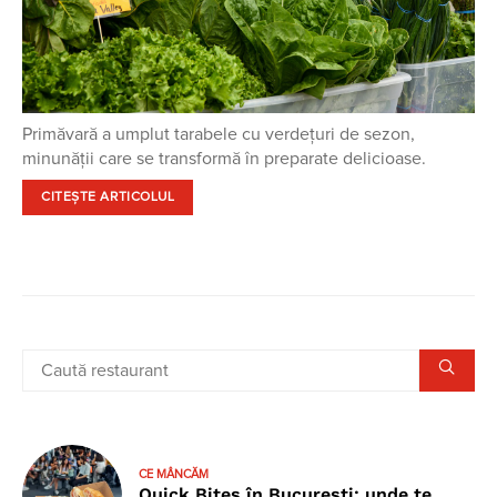
Primăvară a umplut tarabele cu verdețuri de sezon,
minunății care se transformă în preparate delicioase.
CITEȘTE ARTICOLUL
CE MÂNCĂM
Quick Bites în București: unde te