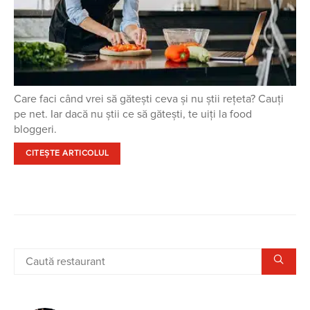
Care faci când vrei să gătești ceva și nu știi rețeta? Cauți
pe net. Iar dacă nu știi ce să gătești, te uiți la food
bloggeri.
CITEȘTE ARTICOLUL