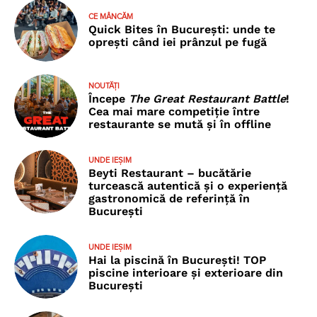
CE MÂNCĂM
Quick Bites în București: unde te
oprești când iei prânzul pe fugă
NOUTĂȚI
Începe
The Great Restaurant Battle
!
Cea mai mare competiție între
restaurante se mută și în offline
UNDE IEȘIM
Beyti Restaurant – bucătărie
turcească autentică și o experiență
gastronomică de referință în
București
UNDE IEȘIM
Hai la piscină în București! TOP
piscine interioare și exterioare din
București