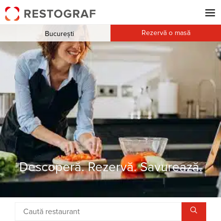
Rezervă o masă
București
Descoperă. Rezervă. Savurează.