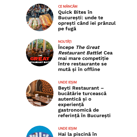
CE MÂNCĂM
Quick Bites în
București: unde te
oprești când iei prânzul
pe fugă
NOUTĂȚI
Începe
The Great
Restaurant Battle
! Cea
mai mare competiție
între restaurante se
mută și în offline
UNDE IEȘIM
Beyti Restaurant –
bucătărie turcească
autentică și o
experiență
gastronomică de
referință în București
UNDE IEȘIM
Hai la piscină în