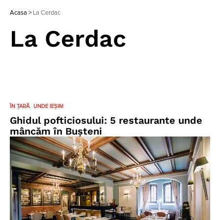
Acasa
>
La Cerdac
La Cerdac
ÎN ȚARĂ
UNDE IEȘIM
Ghidul pofticiosului: 5 restaurante unde
mâncăm în Bușteni