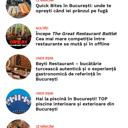
CE MÂNCĂM
Quick Bites în București: unde te
oprești când iei prânzul pe fugă
NOUTĂȚI
Începe
The Great Restaurant Battle
!
Cea mai mare competiție între
restaurante se mută și în offline
UNDE IEȘIM
Beyti Restaurant – bucătărie
turcească autentică și o experiență
gastronomică de referință în
București
UNDE IEȘIM
Hai la piscină în București! TOP
piscine interioare și exterioare din
București
CE MÂNCĂM