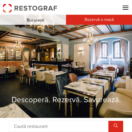
Rezervă o masă
București
Descoperă. Rezervă. Savurează.