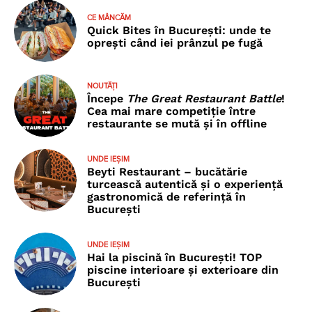
CE MÂNCĂM
Quick Bites în București: unde te
oprești când iei prânzul pe fugă
NOUTĂȚI
Începe
The Great Restaurant Battle
!
Cea mai mare competiție între
restaurante se mută și în offline
UNDE IEȘIM
Beyti Restaurant – bucătărie
turcească autentică și o experiență
gastronomică de referință în
București
UNDE IEȘIM
Hai la piscină în București! TOP
piscine interioare și exterioare din
București