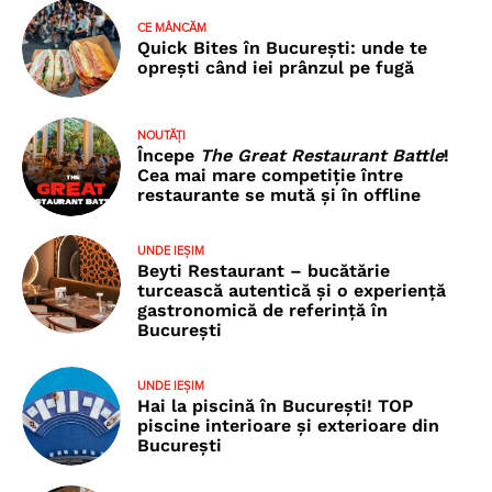
CE MÂNCĂM
Quick Bites în București: unde te
oprești când iei prânzul pe fugă
NOUTĂȚI
Începe
The Great Restaurant Battle
!
Cea mai mare competiție între
restaurante se mută și în offline
UNDE IEȘIM
Beyti Restaurant – bucătărie
turcească autentică și o experiență
gastronomică de referință în
București
UNDE IEȘIM
Hai la piscină în București! TOP
piscine interioare și exterioare din
București