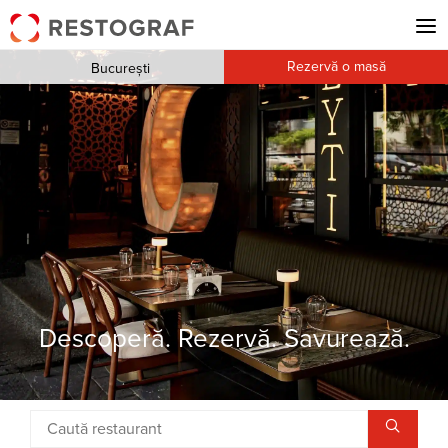
Rezervă o masă
București
Descoperă. Rezervă. Savurează.