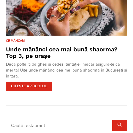
CE MÂNCĂM
Unde mănânci cea mai bună shaorma?
Top 3, pe orașe
Dacă pofta îți dă ghes și cedezi tentației, măcar asigură-te că
merită! Uite unde mănânci cea mai bună shaorma în București și
în țară.
CITEȘTE ARTICOLUL