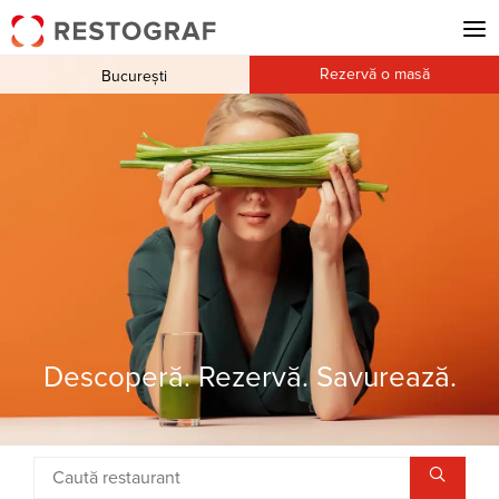
Rezervă o masă
București
Descoperă. Rezervă. Savurează.