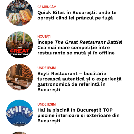
CE MÂNCĂM
Quick Bites în București: unde te
oprești când iei prânzul pe fugă
NOUTĂȚI
Începe
The Great Restaurant Battle
!
Cea mai mare competiție între
restaurante se mută și în offline
UNDE IEȘIM
Beyti Restaurant – bucătărie
turcească autentică și o experiență
gastronomică de referință în
București
UNDE IEȘIM
Hai la piscină în București! TOP
piscine interioare și exterioare din
București