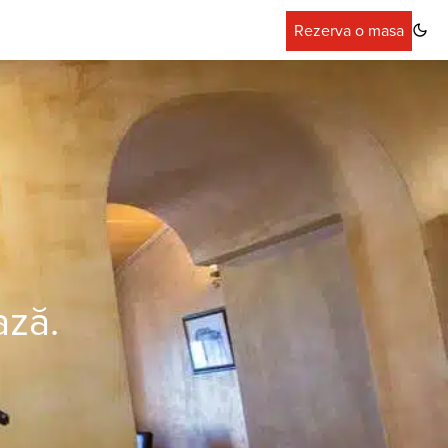
Rezerva o masa
ază.