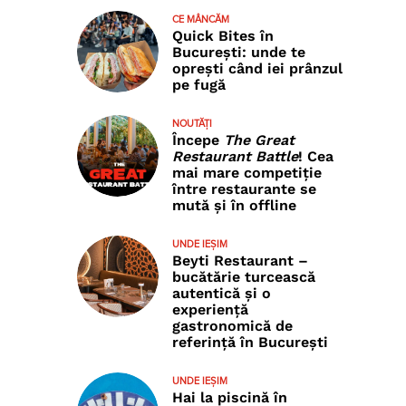
CE MÂNCĂM
Quick Bites în
București: unde te
oprești când iei prânzul
pe fugă
NOUTĂȚI
Începe
The Great
Restaurant Battle
! Cea
mai mare competiție
între restaurante se
mută și în offline
UNDE IEȘIM
Beyti Restaurant –
bucătărie turcească
autentică și o
experiență
gastronomică de
referință în București
UNDE IEȘIM
Hai la piscină în