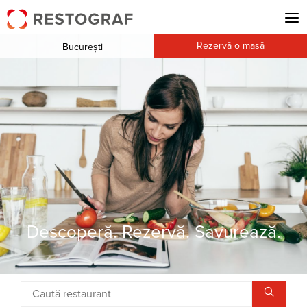
Rezervă o masă
București
Descoperă. Rezervă. Savurează.