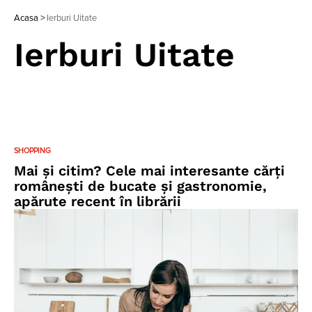
Acasa
>
Ierburi Uitate
Ierburi Uitate
SHOPPING
Mai și citim? Cele mai interesante cărți
românești de bucate și gastronomie,
apărute recent în librării