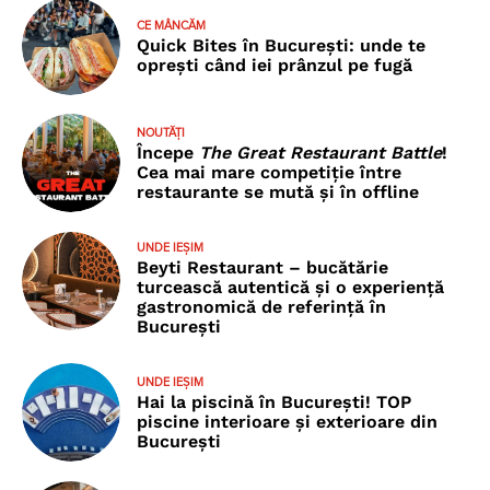
CE MÂNCĂM
Quick Bites în București: unde te
oprești când iei prânzul pe fugă
NOUTĂȚI
Începe
The Great Restaurant Battle
!
Cea mai mare competiție între
restaurante se mută și în offline
UNDE IEȘIM
Beyti Restaurant – bucătărie
turcească autentică și o experiență
gastronomică de referință în
București
UNDE IEȘIM
Hai la piscină în București! TOP
piscine interioare și exterioare din
București