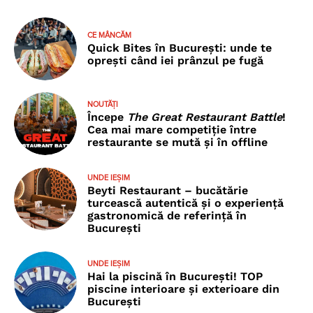
CE MÂNCĂM
Quick Bites în București: unde te
oprești când iei prânzul pe fugă
NOUTĂȚI
Începe
The Great Restaurant Battle
!
Cea mai mare competiție între
restaurante se mută și în offline
UNDE IEȘIM
Beyti Restaurant – bucătărie
turcească autentică și o experiență
gastronomică de referință în
București
UNDE IEȘIM
Hai la piscină în București! TOP
piscine interioare și exterioare din
București