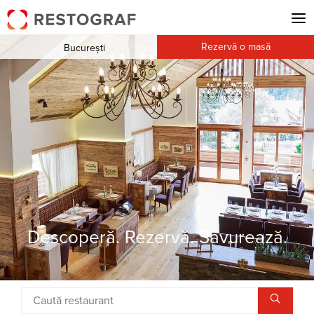
Rezervă o masă
București
Descoperă. Rezervă. Savurează.