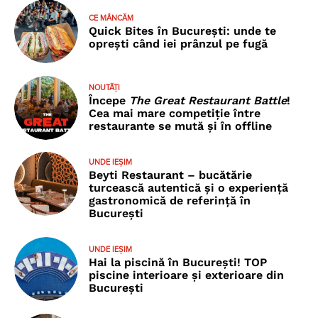
CE MÂNCĂM
Quick Bites în București: unde te
oprești când iei prânzul pe fugă
NOUTĂȚI
Începe
The Great Restaurant Battle
!
Cea mai mare competiție între
restaurante se mută și în offline
UNDE IEȘIM
Beyti Restaurant – bucătărie
turcească autentică și o experiență
gastronomică de referință în
București
UNDE IEȘIM
Hai la piscină în București! TOP
piscine interioare și exterioare din
București