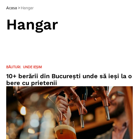
Acasa
>
Hangar
Hangar
BĂUTURI
UNDE IEȘIM
10+ berării din București unde să ieși la o
bere cu prietenii