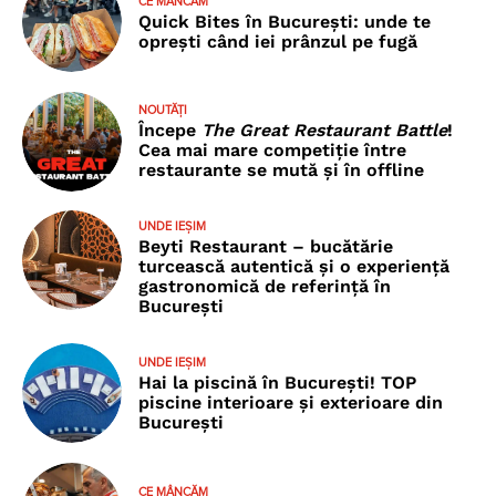
CE MÂNCĂM
Quick Bites în București: unde te
oprești când iei prânzul pe fugă
NOUTĂȚI
Începe
The Great Restaurant Battle
!
Cea mai mare competiție între
restaurante se mută și în offline
UNDE IEȘIM
Beyti Restaurant – bucătărie
turcească autentică și o experiență
gastronomică de referință în
București
UNDE IEȘIM
Hai la piscină în București! TOP
piscine interioare și exterioare din
București
CE MÂNCĂM