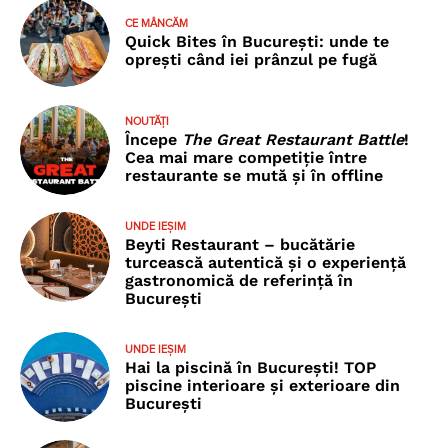
CE MÂNCĂM
Quick Bites în București: unde te
oprești când iei prânzul pe fugă
NOUTĂȚI
Începe
The Great Restaurant Battle
!
Cea mai mare competiție între
restaurante se mută și în offline
UNDE IEȘIM
Beyti Restaurant – bucătărie
turcească autentică și o experiență
gastronomică de referință în
București
UNDE IEȘIM
Hai la piscină în București! TOP
piscine interioare și exterioare din
București