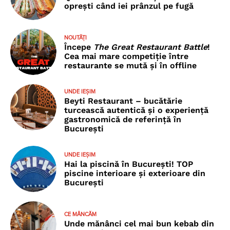
oprești când iei prânzul pe fugă
NOUTĂȚI
Începe
The Great Restaurant Battle
!
Cea mai mare competiție între
restaurante se mută și în offline
UNDE IEȘIM
Beyti Restaurant – bucătărie
turcească autentică și o experiență
gastronomică de referință în
București
UNDE IEȘIM
Hai la piscină în București! TOP
piscine interioare și exterioare din
București
CE MÂNCĂM
Unde mănânci cel mai bun kebab din