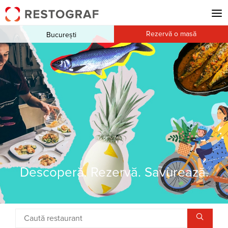
Rezervă o masă
București
Descoperă. Rezervă. Savurează.