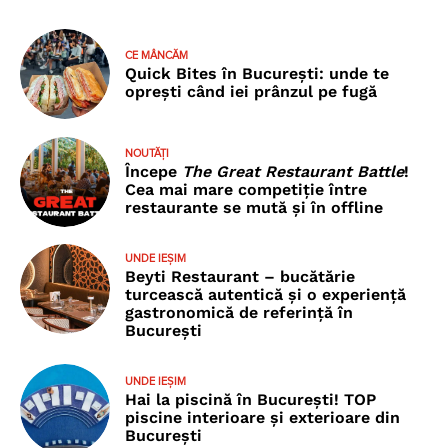
CE MÂNCĂM
Quick Bites în București: unde te
oprești când iei prânzul pe fugă
NOUTĂȚI
Începe
The Great Restaurant Battle
!
Cea mai mare competiție între
restaurante se mută și în offline
UNDE IEȘIM
Beyti Restaurant – bucătărie
turcească autentică și o experiență
gastronomică de referință în
București
UNDE IEȘIM
Hai la piscină în București! TOP
piscine interioare și exterioare din
București