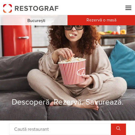
Rezervă o masă
București
Descoperă. Rezervă. Savurează.