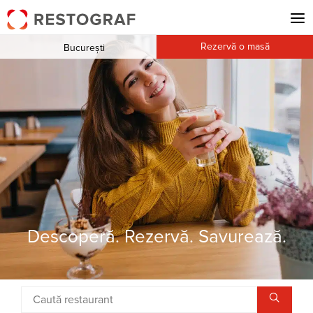
Rezervă o masă
București
Descoperă. Rezervă. Savurează.