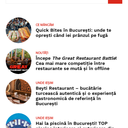
CE MÂNCĂM
Quick Bites în București: unde te
oprești când iei prânzul pe fugă
NOUTĂȚI
Începe
The Great Restaurant Battle
!
Cea mai mare competiție între
restaurante se mută și în offline
UNDE IEȘIM
Beyti Restaurant – bucătărie
turcească autentică și o experiență
gastronomică de referință în
București
UNDE IEȘIM
Hai la piscină în București! TOP