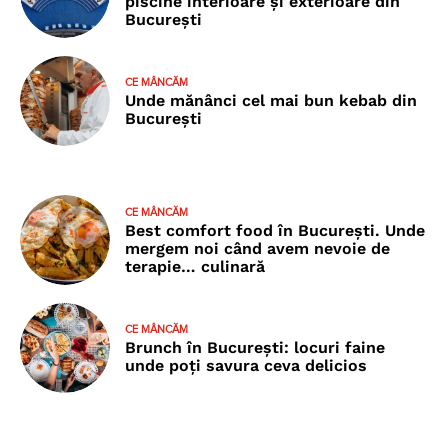
piscine interioare și exterioare din
București
CE MÂNCĂM
Unde mănânci cel mai bun kebab din
București
CE MÂNCĂM
Best comfort food în București. Unde
mergem noi când avem nevoie de
terapie… culinară
CE MÂNCĂM
Brunch în București: locuri faine
unde poţi savura ceva delicios