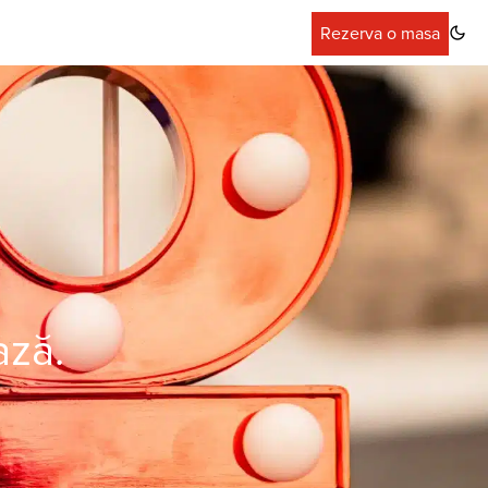
Rezerva o masa
ază.