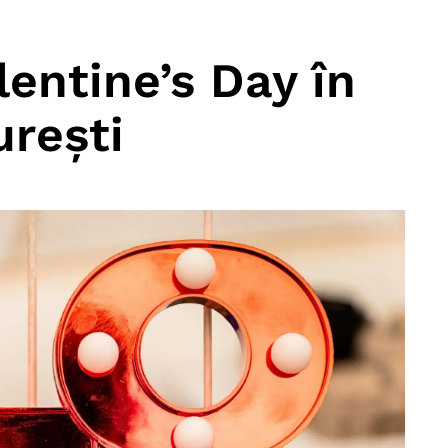
entine’s Day în
urești