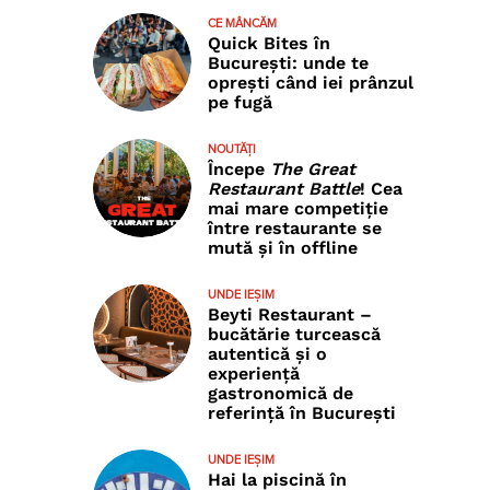
CE MÂNCĂM
Quick Bites în
București: unde te
oprești când iei prânzul
pe fugă
NOUTĂȚI
Începe
The Great
Restaurant Battle
! Cea
mai mare competiție
între restaurante se
mută și în offline
UNDE IEȘIM
Beyti Restaurant –
bucătărie turcească
autentică și o
experiență
gastronomică de
referință în București
UNDE IEȘIM
Hai la piscină în