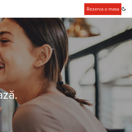
Rezerva o masa
ază.