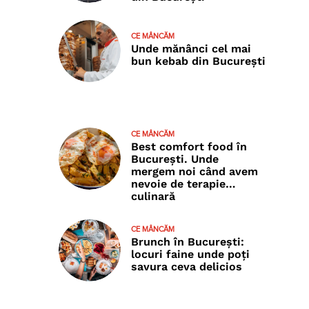
CE MÂNCĂM
Unde mănânci cel mai
bun kebab din București
CE MÂNCĂM
Best comfort food în
București. Unde
mergem noi când avem
nevoie de terapie…
culinară
CE MÂNCĂM
Brunch în București:
locuri faine unde poţi
savura ceva delicios