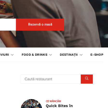
Rezervă o masă
VIURI
FOOD & DRINKS
DESTINAȚII
E-SHOP
CE MÂNCĂM
Quick Bites în