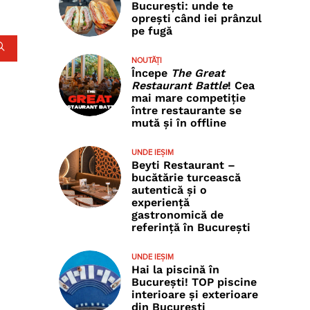
București: unde te
oprești când iei prânzul
pe fugă
NOUTĂȚI
Începe
The Great
Restaurant Battle
! Cea
mai mare competiție
între restaurante se
mută și în offline
UNDE IEȘIM
Beyti Restaurant –
bucătărie turcească
autentică și o
experiență
gastronomică de
referință în București
UNDE IEȘIM
Hai la piscină în
București! TOP piscine
interioare și exterioare
din București