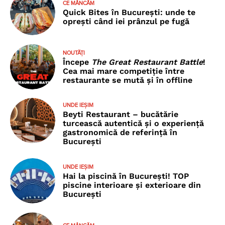
CE MÂNCĂM
Quick Bites în București: unde te
oprești când iei prânzul pe fugă
NOUTĂȚI
Începe
The Great Restaurant Battle
!
Cea mai mare competiție între
restaurante se mută și în offline
UNDE IEȘIM
Beyti Restaurant – bucătărie
turcească autentică și o experiență
gastronomică de referință în
București
UNDE IEȘIM
Hai la piscină în București! TOP
piscine interioare și exterioare din
București