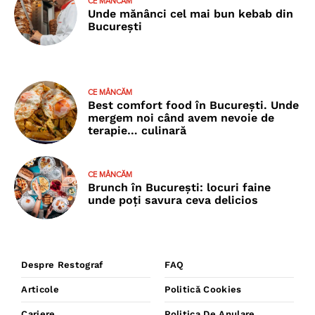
CE MÂNCĂM
Unde mănânci cel mai bun kebab din
București
CE MÂNCĂM
Best comfort food în București. Unde
mergem noi când avem nevoie de
terapie… culinară
CE MÂNCĂM
Brunch în București: locuri faine
unde poţi savura ceva delicios
Despre Restograf
FAQ
Articole
Politică Cookies
Cariere
Politica De Anulare