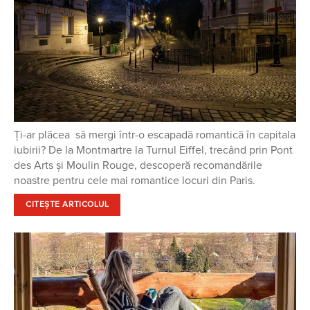
Ți-ar plăcea să mergi într-o escapadă romantică în capitala
iubirii? De la Montmartre la Turnul Eiffel, trecând prin Pont
des Arts și Moulin Rouge, descoperă recomandările
noastre pentru cele mai romantice locuri din Paris.
CITEȘTE ARTICOLUL