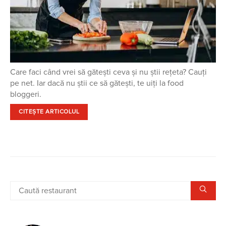
Care faci când vrei să gătești ceva și nu știi rețeta? Cauți
pe net. Iar dacă nu știi ce să gătești, te uiți la food
bloggeri.
CITEȘTE ARTICOLUL