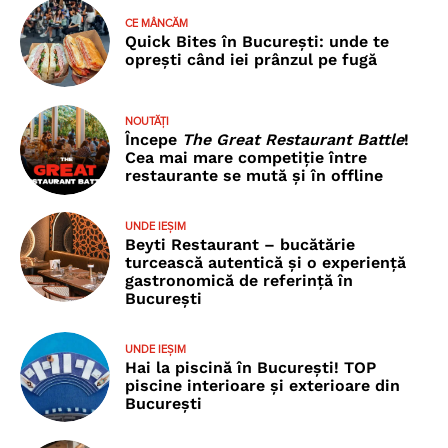
CE MÂNCĂM
Quick Bites în București: unde te
oprești când iei prânzul pe fugă
NOUTĂȚI
Începe
The Great Restaurant Battle
!
Cea mai mare competiție între
restaurante se mută și în offline
UNDE IEȘIM
Beyti Restaurant – bucătărie
turcească autentică și o experiență
gastronomică de referință în
București
UNDE IEȘIM
Hai la piscină în București! TOP
piscine interioare și exterioare din
București