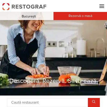
Rezervă o masă
București
Descoperă. Rezervă. Savurează.