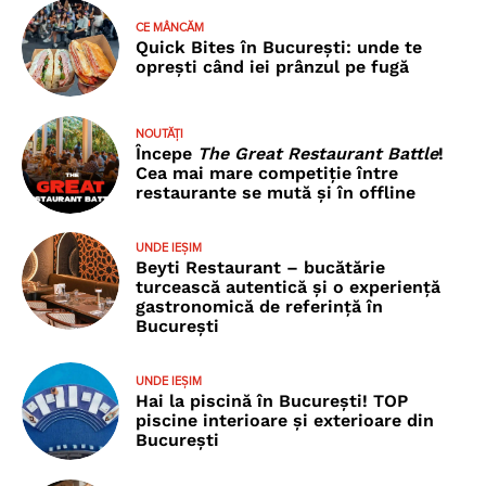
CE MÂNCĂM
Quick Bites în București: unde te
oprești când iei prânzul pe fugă
NOUTĂȚI
Începe
The Great Restaurant Battle
!
Cea mai mare competiție între
restaurante se mută și în offline
UNDE IEȘIM
Beyti Restaurant – bucătărie
turcească autentică și o experiență
gastronomică de referință în
București
UNDE IEȘIM
Hai la piscină în București! TOP
piscine interioare și exterioare din
București