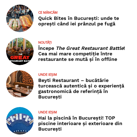
CE MÂNCĂM
Quick Bites în București: unde te
oprești când iei prânzul pe fugă
NOUTĂȚI
Începe
The Great Restaurant Battle
!
Cea mai mare competiție între
restaurante se mută și în offline
UNDE IEȘIM
Beyti Restaurant – bucătărie
turcească autentică și o experiență
gastronomică de referință în
București
UNDE IEȘIM
Hai la piscină în București! TOP
piscine interioare și exterioare din
București