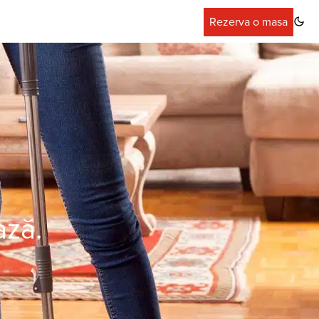
Rezerva o masa
ază.