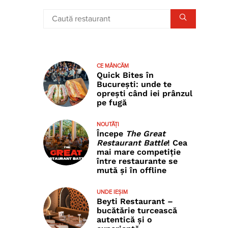
CE MÂNCĂM
Quick Bites în
București: unde te
oprești când iei prânzul
pe fugă
NOUTĂȚI
Începe
The Great
Restaurant Battle
! Cea
mai mare competiție
între restaurante se
mută și în offline
UNDE IEȘIM
Beyti Restaurant –
bucătărie turcească
autentică și o