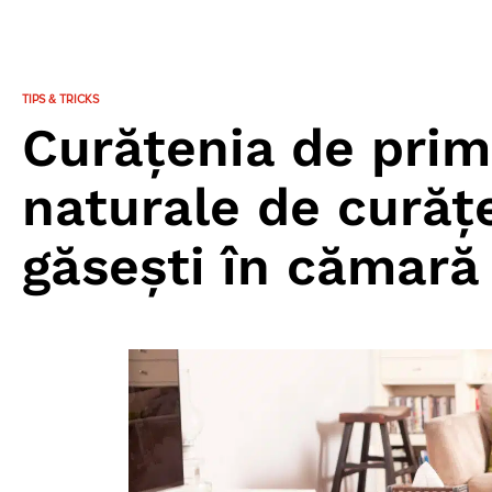
TIPS & TRICKS
Curățenia de primă
naturale de curăț
găsești în cămară