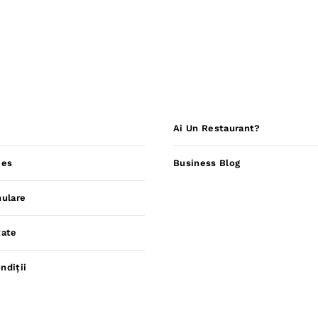
Ai Un Restaurant?
ies
Business Blog
nulare
tate
ndiții