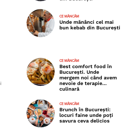
CE MÂNCĂM
Unde mănânci cel mai
bun kebab din București
CE MÂNCĂM
Best comfort food în
București. Unde
mergem noi când avem
nevoie de terapie…
i
culinară
CE MÂNCĂM
Brunch în București:
locuri faine unde poţi
savura ceva delicios