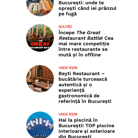
București: unde te
oprești când iei prânzul
pe fugă
NOUTĂȚI
Începe
The Great
Restaurant Battle
! Cea
mai mare competiție
între restaurante se
mută și în offline
UNDE IEȘIM
Beyti Restaurant –
bucătărie turcească
autentică și o
experiență
gastronomică de
referință în București
UNDE IEȘIM
Hai la piscină în
București! TOP piscine
interioare și exterioare
din București