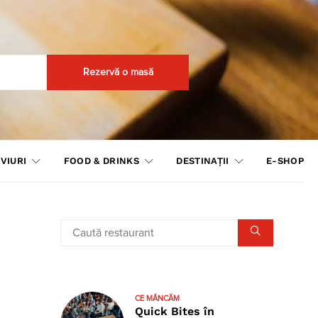
Rezervă o masă
VIURI
FOOD & DRINKS
DESTINAȚII
E-SHOP
CE MÂNCĂM
Quick Bites în