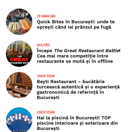
CE MÂNCĂM
Quick Bites în București: unde te
oprești când iei prânzul pe fugă
NOUTĂȚI
Începe
The Great Restaurant Battle
!
Cea mai mare competiție între
restaurante se mută și în offline
UNDE IEȘIM
Beyti Restaurant – bucătărie
turcească autentică și o experiență
gastronomică de referință în
București
UNDE IEȘIM
Hai la piscină în București! TOP
piscine interioare și exterioare din
București