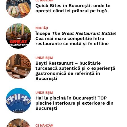
CE MÂNCĂM
Quick Bites în București: unde te
oprești când iei prânzul pe fugă
NOUTĂȚI
Începe
The Great Restaurant Battle
!
Cea mai mare competiție între
restaurante se mută și în offline
UNDE IEȘIM
Beyti Restaurant – bucătărie
turcească autentică și o experiență
gastronomică de referință în
București
UNDE IEȘIM
Hai la piscină în București! TOP
piscine interioare și exterioare din
București
CE MÂNCĂM