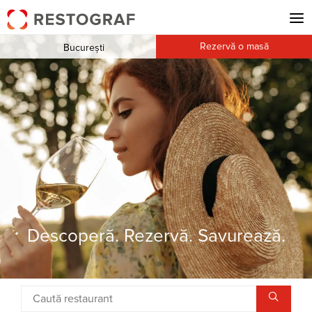
Rezervă o masă
București
Descoperă. Rezervă. Savurează.