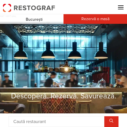
Rezervă o masă
București
Descoperă. Rezervă. Savurează.