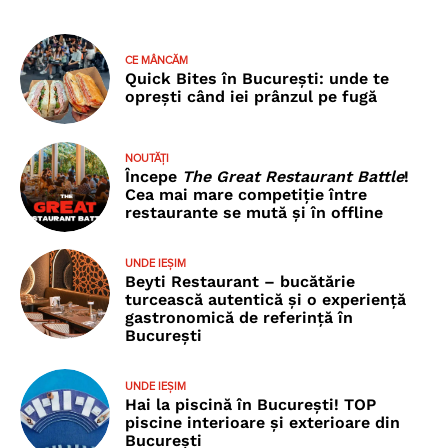
CE MÂNCĂM
Quick Bites în București: unde te
oprești când iei prânzul pe fugă
NOUTĂȚI
Începe
The Great Restaurant Battle
!
Cea mai mare competiție între
restaurante se mută și în offline
UNDE IEȘIM
Beyti Restaurant – bucătărie
turcească autentică și o experiență
gastronomică de referință în
București
UNDE IEȘIM
Hai la piscină în București! TOP
piscine interioare și exterioare din
București