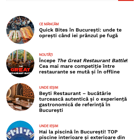
CE MÂNCĂM
Quick Bites în București: unde te
oprești când iei prânzul pe fugă
NOUTĂȚI
Începe
The Great Restaurant Battle
!
Cea mai mare competiție între
restaurante se mută și în offline
UNDE IEȘIM
Beyti Restaurant – bucătărie
turcească autentică și o experiență
gastronomică de referință în
București
UNDE IEȘIM
Hai la piscină în București! TOP
piscine interioare și exterioare din