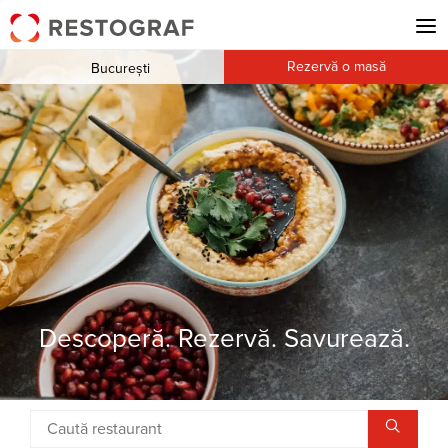
Rezervă o masă
București
Descoperă. Rezervă. Savurează.