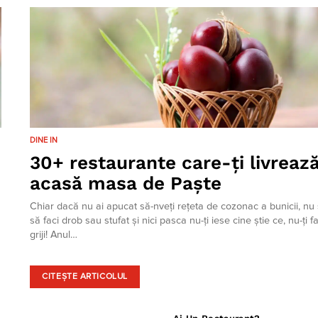
DINE IN
30+ restaurante care-ți livreaz
acasă masa de Paște
Chiar dacă nu ai apucat să-nveți rețeta de cozonac a bunicii, nu ș
să faci drob sau stufat și nici pasca nu-ți iese cine știe ce, nu-ți f
griji! Anul…
CITEȘTE ARTICOLUL