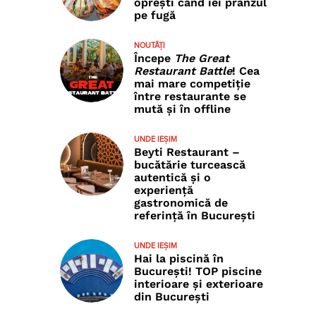
oprești când iei prânzul
pe fugă
NOUTĂȚI
Începe
The Great
Restaurant Battle
! Cea
mai mare competiție
între restaurante se
mută și în offline
UNDE IEȘIM
Beyti Restaurant –
bucătărie turcească
autentică și o
experiență
gastronomică de
referință în București
UNDE IEȘIM
Hai la piscină în
București! TOP piscine
interioare și exterioare
din București