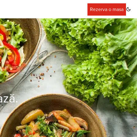
Rezerva o masa
ază.