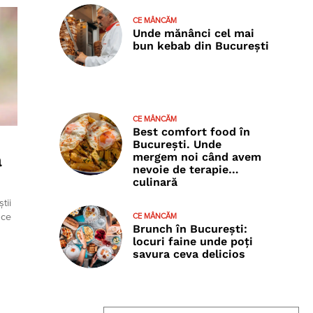
CE MÂNCĂM
Unde mănânci cel mai
bun kebab din București
CE MÂNCĂM
Best comfort food în
București. Unde
ă
mergem noi când avem
nevoie de terapie…
culinară
tii
CE MÂNCĂM
ace
Brunch în București:
locuri faine unde poţi
savura ceva delicios