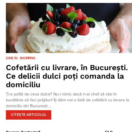
DINE IN
SHOPPING
Cofetării cu livrare, în București.
Ce delicii dulci poți comanda la
domiciliu
Ți-e poftă de ceva dulce? Nu-i nimic dacă n-ai chef să stai în
bucătărie să faci prăjituri! Îți dăm noi o listă de cofetării cu livrare la
domiciliu din București.…
CITEȘTE ARTICOLUL