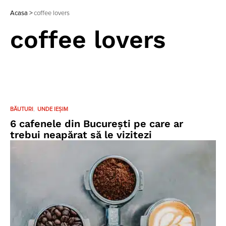
Acasa
>
coffee lovers
coffee lovers
BĂUTURI
UNDE IEȘIM
6 cafenele din București pe care ar
trebui neapărat să le vizitezi