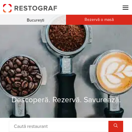
Rezervă o masă
București
Descoperă. Rezervă. Savurează.