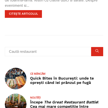
de toamna-iarna: festin cu clatite dulci si sarate. Despre
eveniment si…
CITEȘTE ARTICOLUL
CE MÂNCĂM
Quick Bites în București: unde te
oprești când iei prânzul pe fugă
NOUTĂȚI
Începe
The Great Restaurant Battle
!
Cea mai mare competiție între