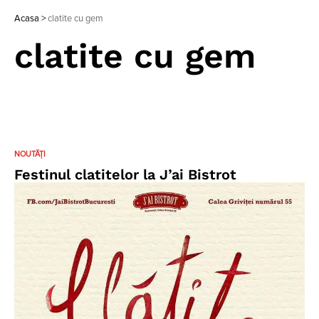
Acasa
>
clatite cu gem
clatite cu gem
NOUTĂȚI
Festinul clatitelor la J’ai Bistrot