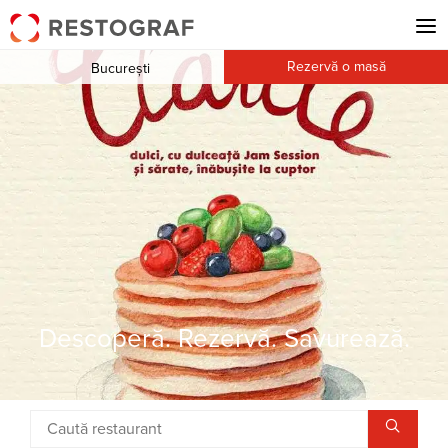
Rezervă o masă
București
Descoperă. Rezervă. Savurează.