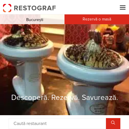
Rezervă o masă
București
Descoperă. Rezervă. Savurează.