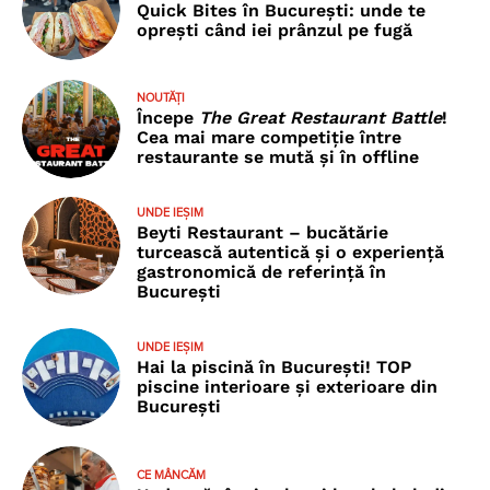
Quick Bites în București: unde te
oprești când iei prânzul pe fugă
NOUTĂȚI
Începe
The Great Restaurant Battle
!
Cea mai mare competiție între
restaurante se mută și în offline
UNDE IEȘIM
Beyti Restaurant – bucătărie
turcească autentică și o experiență
gastronomică de referință în
București
UNDE IEȘIM
Hai la piscină în București! TOP
piscine interioare și exterioare din
București
CE MÂNCĂM