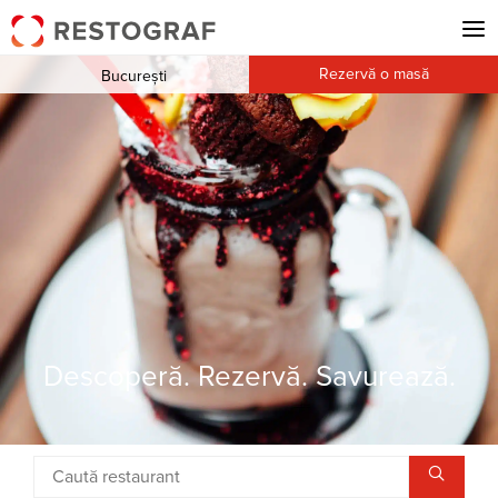
Rezervă o masă
București
Descoperă. Rezervă. Savurează.