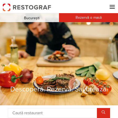
Rezervă o masă
București
Descoperă. Rezervă. Savurează.