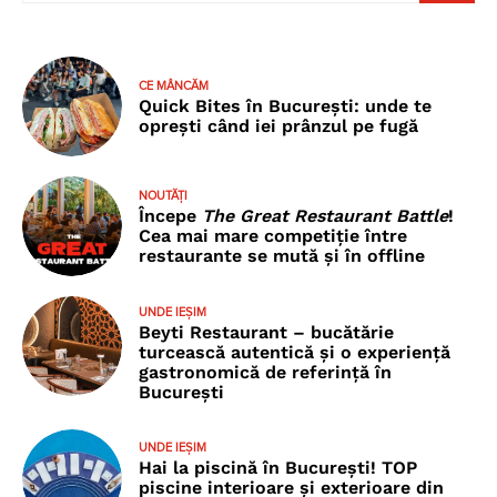
CE MÂNCĂM
Quick Bites în București: unde te
oprești când iei prânzul pe fugă
NOUTĂȚI
Începe
The Great Restaurant Battle
!
Cea mai mare competiție între
restaurante se mută și în offline
UNDE IEȘIM
Beyti Restaurant – bucătărie
turcească autentică și o experiență
gastronomică de referință în
București
UNDE IEȘIM
Hai la piscină în București! TOP
piscine interioare și exterioare din