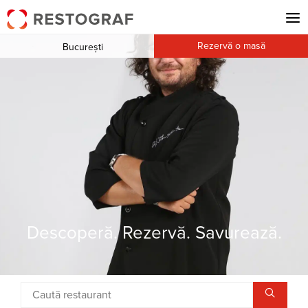
Rezervă o masă
București
Descoperă. Rezervă. Savurează.