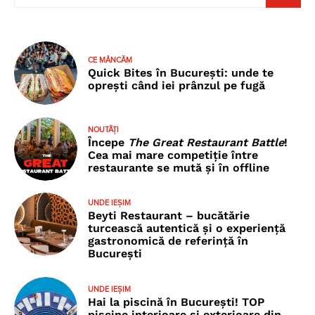
CE MÂNCĂM
Quick Bites în București: unde te
oprești când iei prânzul pe fugă
NOUTĂȚI
Începe
The Great Restaurant Battle
!
Cea mai mare competiție între
restaurante se mută și în offline
UNDE IEȘIM
Beyti Restaurant – bucătărie
turcească autentică și o experiență
gastronomică de referință în
București
UNDE IEȘIM
Hai la piscină în București! TOP
piscine interioare și exterioare din