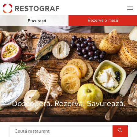
Rezervă o masă
București
Descoperă. Rezervă. Savurează.