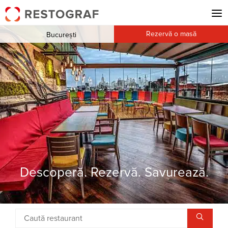
Rezervă o masă
București
Descoperă. Rezervă. Savurează.