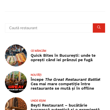
CE MÂNCĂM
Quick Bites în București: unde te
oprești când iei prânzul pe fugă
NOUTĂȚI
Începe
The Great Restaurant Battle
!
Cea mai mare competiție între
restaurante se mută și în offline
UNDE IEȘIM
Beyti Restaurant – bucătărie
turcească autentică și o experiență