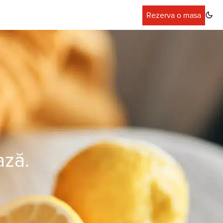
Rezerva o masa
ază.