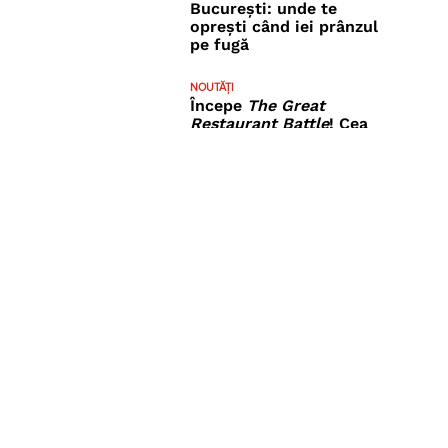
București: unde te
oprești când iei prânzul
pe fugă
NOUTĂȚI
Începe
The Great
Restaurant Battle
! Cea
mai mare competiție
între restaurante se
mută și în offline
UNDE IEȘIM
Beyti Restaurant –
bucătărie turcească
autentică și o
experiență
gastronomică de
referință în București
UNDE IEȘIM
Hai la piscină în
București! TOP piscine
interioare și exterioare
din București