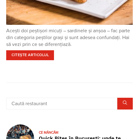
Acești doi peștișori micuți – sardinele și anșoa – fac parte
din categoria peștilor grași și sunt adesea confundați. Hai
să vezi prin ce se diferențiază.
CITEȘTE ARTICOLUL
CE MÂNCĂM
Quick Bites în București: unde te