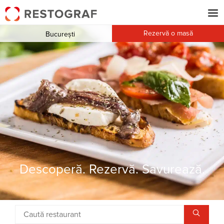
Rezervă o masă
București
Descoperă. Rezervă. Savurează.