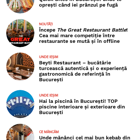
oprești când iei prânzul pe fugă
NOUTĂȚI
Începe
The Great Restaurant Battle
!
Cea mai mare competiție între
restaurante se mută și în offline
UNDE IEȘIM
Beyti Restaurant – bucătărie
turcească autentică și o experiență
gastronomică de referință în
București
UNDE IEȘIM
Hai la piscină în București! TOP
piscine interioare și exterioare din
București
CE MÂNCĂM
Unde mănânci cel mai bun kebab din