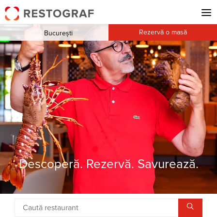
Rezervă o masă
București
Descoperă. Rezervă. Savurează.