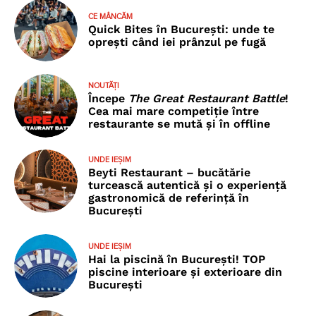
CE MÂNCĂM
Quick Bites în București: unde te
oprești când iei prânzul pe fugă
NOUTĂȚI
Începe
The Great Restaurant Battle
!
Cea mai mare competiție între
restaurante se mută și în offline
UNDE IEȘIM
Beyti Restaurant – bucătărie
turcească autentică și o experiență
gastronomică de referință în
București
UNDE IEȘIM
Hai la piscină în București! TOP
piscine interioare și exterioare din
București