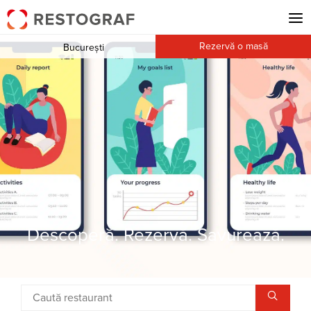
Rezervă o masă
București
Descoperă. Rezervă. Savurează.