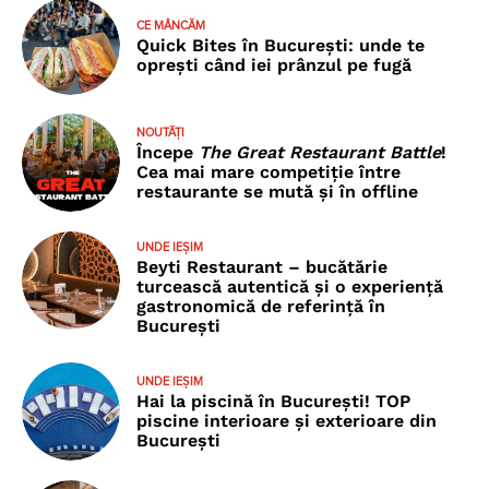
CE MÂNCĂM
Quick Bites în București: unde te
oprești când iei prânzul pe fugă
NOUTĂȚI
Începe
The Great Restaurant Battle
!
Cea mai mare competiție între
restaurante se mută și în offline
UNDE IEȘIM
Beyti Restaurant – bucătărie
turcească autentică și o experiență
gastronomică de referință în
București
UNDE IEȘIM
Hai la piscină în București! TOP
piscine interioare și exterioare din
București