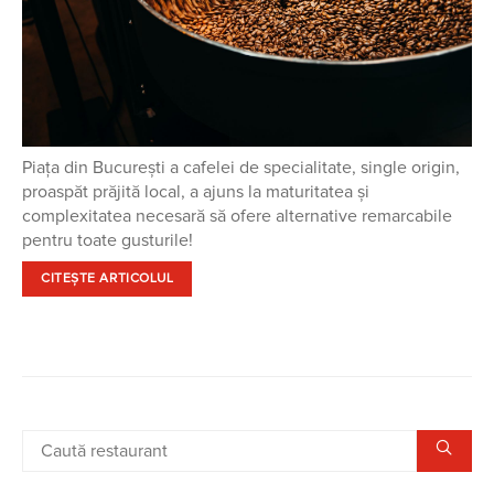
Piața din București a cafelei de specialitate, single origin,
proaspăt prăjită local, a ajuns la maturitatea și
complexitatea necesară să ofere alternative remarcabile
pentru toate gusturile!
CITEȘTE ARTICOLUL