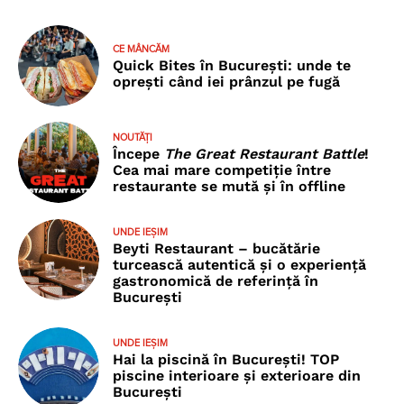
CE MÂNCĂM
Quick Bites în București: unde te
oprești când iei prânzul pe fugă
NOUTĂȚI
Începe
The Great Restaurant Battle
!
Cea mai mare competiție între
restaurante se mută și în offline
UNDE IEȘIM
Beyti Restaurant – bucătărie
turcească autentică și o experiență
gastronomică de referință în
București
UNDE IEȘIM
Hai la piscină în București! TOP
piscine interioare și exterioare din
București