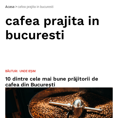
Acasa
>
cafea prajita in bucuresti
cafea prajita in
bucuresti
BĂUTURI
UNDE IEȘIM
10 dintre cele mai bune prăjitorii de
cafea din București