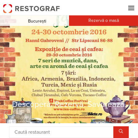
Rezervă o masă
București
Descoperă. Rezervă. Savurează.