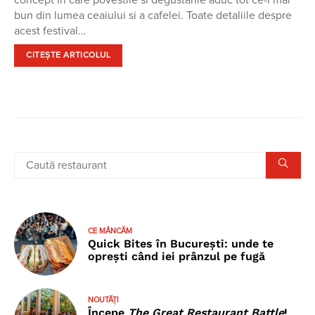
concept in care povestile si degustarile aduc tot ce-i mai
bun din lumea ceaiului si a cafelei. Toate detaliile despre
acest festival…
CITEȘTE ARTICOLUL
CE MÂNCĂM
Quick Bites în București: unde te
oprești când iei prânzul pe fugă
NOUTĂȚI
Începe
The Great Restaurant Battle
!