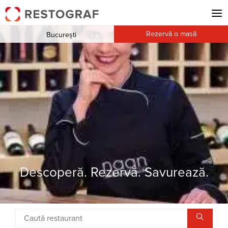
Rezervă o masă
București
Descoperă. Rezervă. Savurează.