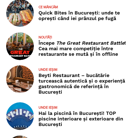
CE MÂNCĂM
Quick Bites în București: unde te
oprești când iei prânzul pe fugă
NOUTĂȚI
Începe
The Great Restaurant Battle
!
Cea mai mare competiție între
restaurante se mută și în offline
UNDE IEȘIM
Beyti Restaurant – bucătărie
turcească autentică și o experiență
gastronomică de referință în
București
UNDE IEȘIM
Hai la piscină în București! TOP
piscine interioare și exterioare din
București